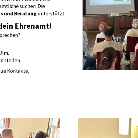
mtliche suchen. Die
s und Beratung
unterstützt.
dein Ehrenamt!
sprechen?
 Ulm.
n stellen.
neue Kontakte,